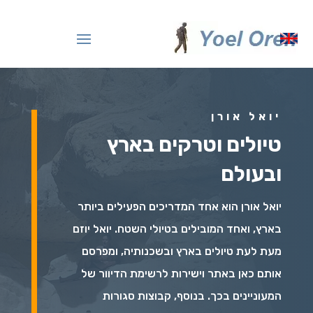
שִׂים
לֵב:
בְּאֲתָר
זֶה
מֻפְעֶלֶת
מַעֲרֶכֶת
יואל אורן
"נָגִישׁ
טיולים וטרקים בארץ
בִּקְלִיק"
הַמְּסַיַּעַת
ובעולם
לִנְגִישׁוּת
הָאֲתָר.
יואל אורן הוא אחד המדריכים הפעילים ביותר
בארץ, ואחד המובילים בטיולי השטח. יואל יוזם
מעת לעת טיולים בארץ ובשכנותיה, ומפרסם
אותם כאן באתר וישירות לרשימת הדיוור של
המעוניינים בכך. בנוסף, קבוצות סגורות