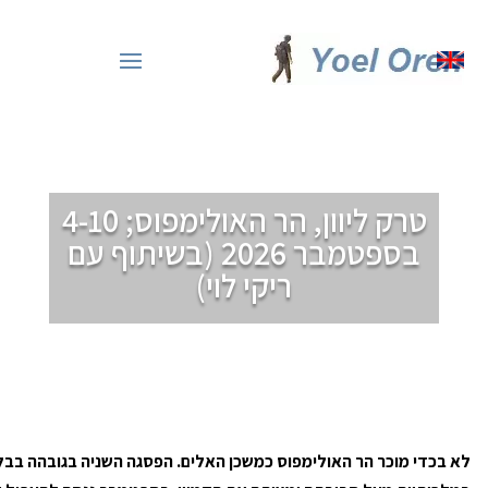
שִׂים
לֵב:
בְּאֲתָר
זֶה
מֻפְעֶלֶת
מַעֲרֶכֶת
"נָגִישׁ
טרק ליוון, הר האולימפוס; 4-10
בִּקְלִיק"
בספטמבר 2026 (בשיתוף עם
הַמְּסַיַּעַת
ריקי לוי)
לִנְגִישׁוּת
הָאֲתָר.
לא בכדי מוכר הר האולימפוס כמשכן האלים. הפסגה השניה בגובהה בבל