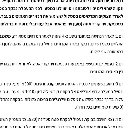
במלכותיות מעל סביבתה ומציתה את הדמיון. בספטמבר ננסה להעפיל א
ונקווה שהאלים יהיו לטובתנו ויסייעו לנו במסע. לפני ההעפלה נבקר במ
לאחד הצוקים המרשימים במסלול ששימש את הנזירים האמיצים בעבר. 
בטכניקת ויה קורדאטה (מעין ויה פראטה אבל עם חבלים ופחות ברזלים)
יום 1: לאחר הנחיתה באתונה ניסע כ-4 שעות לאתר המדהים מטא
התלויים כקיני נשרים. נבקר באחד המנזרים ונטייל בין הצוקים בהתאם לזמן הנ
במטאורה שני לילות.
יום 2: נעפיל לצוק נישא באמצעות טכניקת ויה קורדאטה. לאחר ארוחת צהרי
בין הצוקים והמנזרים.
יום 3: ניסע כשעתיים לכנסייה הקטנה אגי
(3 מיטות קומותיים בכל חדר).
יום 4: נצא השכם בבוקר. נעפיל לבקתת פטר