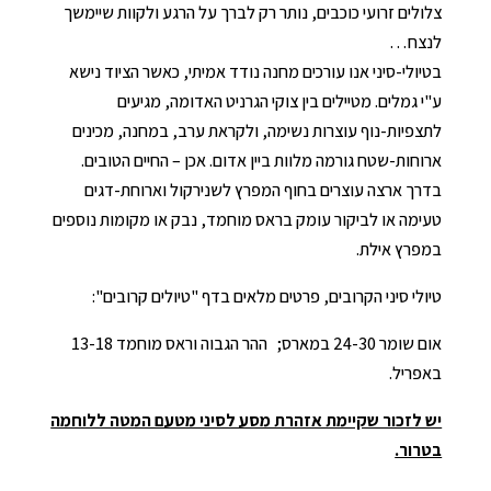
צלולים זרועי כוכבים, נותר רק לברך על הרגע ולקוות שיימשך
לנצח…
בטיולי-סיני אנו עורכים מחנה נודד אמיתי, כאשר הציוד נישא
ע"י גמלים. מטיילים בין צוקי הגרניט האדומה, מגיעים
לתצפיות-נוף עוצרות נשימה, ולקראת ערב, במחנה, מכינים
ארוחות-שטח גורמה מלוות ביין אדום. אכן – החיים הטובים.
בדרך ארצה עוצרים בחוף המפרץ לשנירקול וארוחת-דגים
טעימה או לביקור עומק בראס מוחמד, נבק או מקומות נוספים
במפרץ אילת.
טיולי סיני הקרובים, פרטים מלאים בדף "טיולים קרובים":
אום שומר 24-30 במארס; ההר הגבוה וראס מוחמד 13-18
באפריל.
יש לזכור שקיימת אזהרת מסע לסיני מטעם המטה ללוחמה
בטרור.