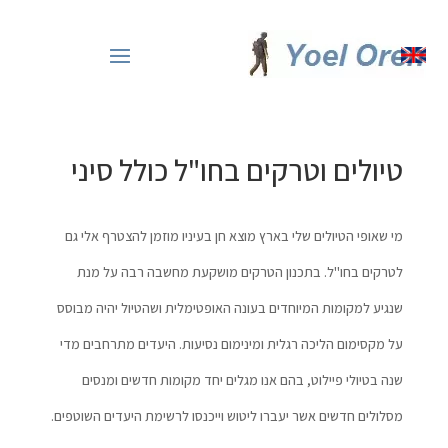
שִׂים
לֵב:
בְּאֲתָר
זֶה
מֻפְעֶלֶת
מַעֲרֶכֶת
טיולים וטרקים בחו"ל כולל סיני
"נָגִישׁ
בִּקְלִיק"
הַמְּסַיַּעַת
מי שאופי הטיולים שלי בארץ מוצא חן בעיניו מוזמן להצטרף אלי גם
לִנְגִישׁוּת
לטרקים בחו"ל. בתכנון הטרקים מושקעת מחשבה רבה על מנת
הָאֲתָר.
שנגיע למקומות המיוחדים בעונה האופטימלית ושהטיול יהיה מבוסס
על מקסימום הליכה רגלית ומינימום נסיעות. היעדים מתרחבים מדי
שנה בטיולי פיילוט, בהם אנו מגלים יחד מקומות חדשים ומנסים
מסלולים חדשים אשר יעברו ליטוש וייכנסו לרשימת היעדים השוטפים.