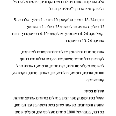
אלה הטרקים המתוכננים לחודשים הקרובים, פרטים מלאים על
כל טרק תמצואו בדף "טיולים קרובים":
כרתים 18-24 במאי; טג'יקיסטן 19 ביוני – 1 ביולי; אלבניה 5-
13 ביולי; גאורגיה חבל טושתי 25 ביולי – 1 באוגוסט;
קמצ'טקה 4-24 באוגוסט; אולימפוס 4-10 בספטמבר; דרום
אפריקה 13-24 בספטמבר.
אתם מוזמנים גם להזמין אצלי טיולים התפורים למידתכם,
לקבוצות בכל מספר משתתפים. היעדים הרלוונטים בנוסף
לרשומים מעלה: מונגוליה, קירגיזסטן, ארמניה, גאורגיה חבל
סוונטי, טורקיה, רומניה, בולגריה, יוון, ראוניון, מרוקו, ניקרגואה,
קוסטה ריקה.
טיולים בסיני:
הטיול בסיני מעניק נופך שאין בטיולים באזורים אחרים: תחושת
החופש והמרחבים. כשאתה שרוע בשק השינה בין עצי הבוסתן,
במדבר, בגובה של 1800 מטרים מעל פני הים, ומעליך שמים